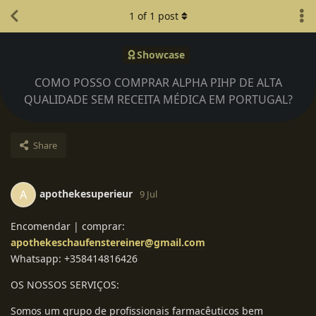
1
of
1
post
Showcase
COMO POSSO COMPRAR ALPHA PIHP DE ALTA
QUALIDADE SEM RECEITA MÉDICA EM PORTUGAL?
Share
apothekesuperieur
A
9 Jul
Encomendar | comprar:
apothekeschaufenstereiner@gmail.com
Whatsapp: +358414816426
OS NOSSOS SERVIÇOS:
Somos um grupo de profissionais farmacêuticos bem