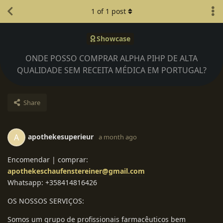
1
of
1
post
Showcase
ONDE POSSO COMPRAR ALPHA PIHP DE ALTA
QUALIDADE SEM RECEITA MÉDICA EM PORTUGAL?
Share
apothekesuperieur
A
a month ago
Encomendar | comprar:
apothekeschaufenstereiner@gmail.com
Whatsapp: +358414816426
OS NOSSOS SERVIÇOS:
Somos um grupo de profissionais farmacêuticos bem