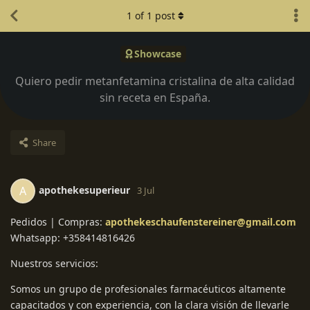
1
of
1
post
Showcase
Quiero pedir metanfetamina cristalina de alta calidad
sin receta en España.
Share
apothekesuperieur
A
3 Jul
Pedidos | Compras:
apothekeschaufenstereiner@gmail.com
Whatsapp: +358414816426
Nuestros servicios:
Somos un grupo de profesionales farmacéuticos altamente
capacitados y con experiencia, con la clara visión de llevarle