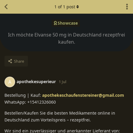
1
of
1
post
Showcase
Ich möchte Elvanse 50 mg in Deutschland rezeptfrei
kaufen.
Share
apothekesuperieur
A
1 Jul
Bestellung | Kauf:
apothekeschaufenstereiner@gmail.com
WhatsApp: +15412326060
Bestellen/Kaufen Sie die besten Medikamente online in
Deutschland zum Vorteilspreis – rezeptfrei.
Wir sind ein zuverlässiger und anerkannter Lieferant von: