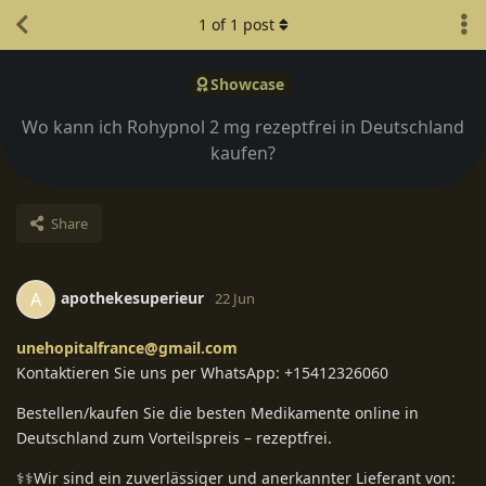
1
of
1
post
Showcase
Wo kann ich Rohypnol 2 mg rezeptfrei in Deutschland
kaufen?
Share
apothekesuperieur
A
22 Jun
unehopitalfrance@gmail.com
Kontaktieren Sie uns per WhatsApp: +15412326060
Bestellen/kaufen Sie die besten Medikamente online in
Deutschland zum Vorteilspreis – rezeptfrei.
⚕️⚕️Wir sind ein zuverlässiger und anerkannter Lieferant von: