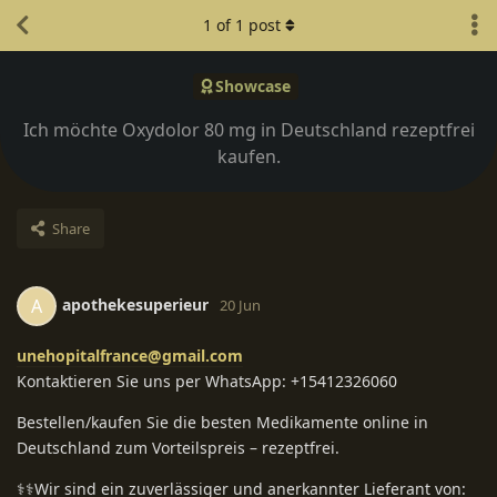
1
of
1
post
Showcase
Ich möchte Oxydolor 80 mg in Deutschland rezeptfrei
kaufen.
Share
apothekesuperieur
A
20 Jun
unehopitalfrance@gmail.com
Kontaktieren Sie uns per WhatsApp: +15412326060
Bestellen/kaufen Sie die besten Medikamente online in
Deutschland zum Vorteilspreis – rezeptfrei.
⚕️⚕️Wir sind ein zuverlässiger und anerkannter Lieferant von: